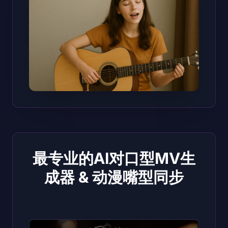
最专业的AI对口型MV生
成器 & 动漫嘴型同步