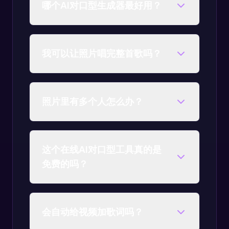
哪个AI对口型生成器最好用？
我可以让照片唱完整首歌吗？
照片里有多个人怎么办？
这个在线AI对口型工具真的是
免费的吗？
会自动给视频加歌词吗？