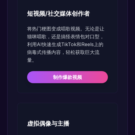
短视频/社交媒体创作者
将热门梗图变成唱歌视频。无论是让
猫咪唱歌，还是搞怪表情包对口型，
利用AI快速生成TikTok和Reels上的
病毒式传播内容，轻松获取巨大流
量。
制作爆款视频
虚拟偶像与主播