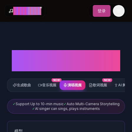
AI
M
a
k
e
S
o
n
g
登录
AI Music Video
Generator
NEW
NEW
NE
演唱视频
生成歌曲
音乐视频
歌词视频
AI 舞蹈
✓
Support Up to 10-min music
✓
Auto Multi-Camera Storytelling
✓
AI singer can sings, plays instruments
模型