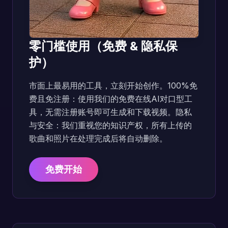
零门槛使用（免费 & 隐私保
护）
市面上最易用的工具，立刻开始创作。100%免
费且免注册：使用我们的免费在线AI对口型工
具，无需注册账号即可生成和下载视频。隐私
与安全：我们重视您的知识产权，所有上传的
歌曲和照片在处理完成后将自动删除。
免费开始