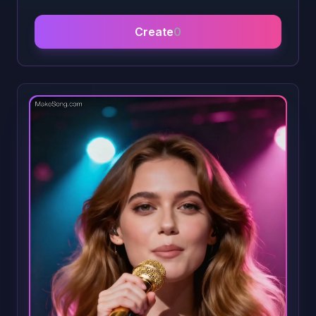
Create
0