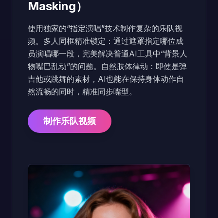
Masking）
使用独家的“指定演唱”技术制作复杂的乐队视
频。多人同框精准锁定：通过遮罩指定哪位成
员演唱哪一段，完美解决普通AI工具中“背景人
物嘴巴乱动”的问题。自然肢体律动：即使是弹
吉他或跳舞的素材，AI也能在保持身体动作自
然流畅的同时，精准同步嘴型。
制作乐队视频