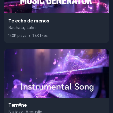
Te echo de menos
Bachata, Latin
•
140K
plays
1.8K
likes
Terr#ne
Nu jazz, Acoustic