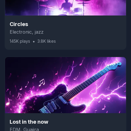
Circles
Electronic, jazz
•
145K
plays
3.8K
likes
Lost in the now
EDM, Guajira