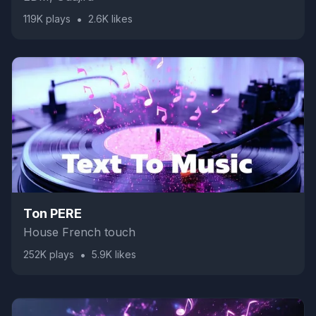
•
119K
plays
2.6K
likes
Ton PERE
House French touch
•
252K
plays
5.9K
likes