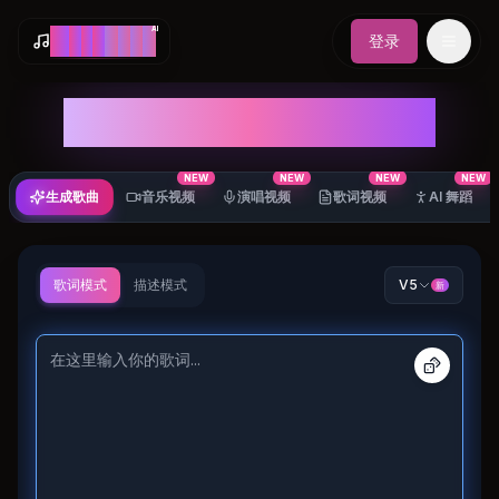
AI
M
a
k
e
S
o
n
g
登录
AI 音乐和歌曲生成器
NEW
NEW
NEW
NEW
生成歌曲
音乐视频
演唱视频
歌词视频
AI 舞蹈
歌词模式
描述模式
V5
新