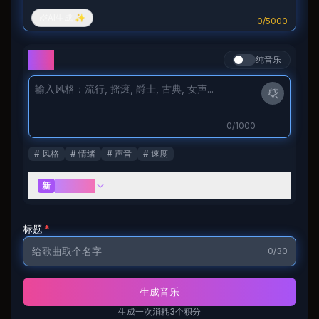
AI生成 ✨
0
/
5000
风格
纯音乐
0
/1000
#
风格
#
情绪
#
声音
#
速度
高级选项
新
标题
*
0
/30
生成音乐
生成一次消耗3个积分