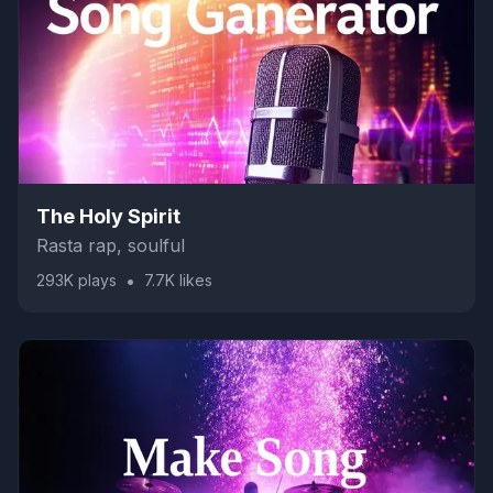
The Holy Spirit
Rasta rap, soulful
•
293K
plays
7.7K
likes