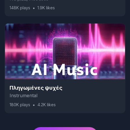
•
148K
plays
1.9K
likes
Πληγωμένες ψυχές
Instrumental
•
180K
plays
4.2K
likes