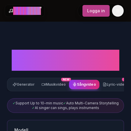
AI
M
a
k
e
S
o
n
g
Logga in
AI Music Video
Generator
NEW
NEW
Sångvideo
Generator
Musikvideo
Lyric-video
✓
Support Up to 10-min music
✓
Auto Multi-Camera Storytelling
✓
AI singer can sings, plays instruments
Modell