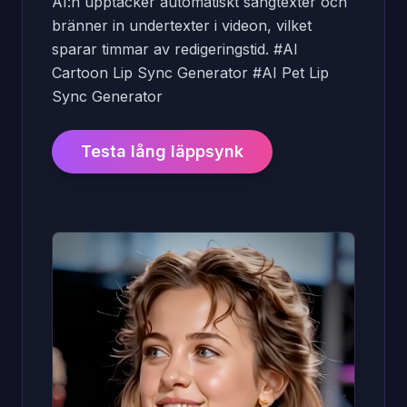
AI:n upptäcker automatiskt sångtexter och
bränner in undertexter i videon, vilket
sparar timmar av redigeringstid. #AI
Cartoon Lip Sync Generator #AI Pet Lip
Sync Generator
Testa lång läppsynk