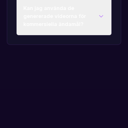
Kan jag använda de
genererade videorna för
kommersiella ändamål?