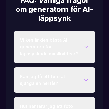
FAQ: Vanliga frågor
om generatorn för AI-
läppsynk
Vilken är den bästa AI-
generatorn för
läppsynkade musikvideor?
Kan jag få ett foto att
sjunga en hel låt?
Hur hanterar jag ett foto