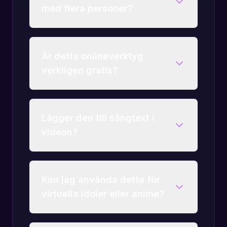
med flera personer?
Är detta onlineverktyg
verkligen gratis?
Lägger den till sångtext i
videon?
Kan jag använda detta för
virtuella idoler eller anime?