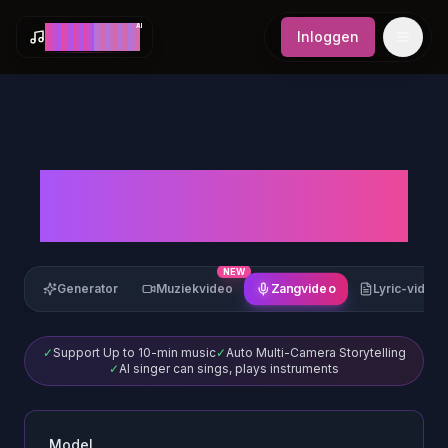
AI
M
a
k
e
S
o
n
g
Inloggen
AI Music Video
Generator
NEW
NE
Zangvideo
Generator
Muziekvideo
Lyric-video
✓
Support Up to 10-min music
✓
Auto Multi-Camera Storytelling
✓
AI singer can sings, plays instruments
Model