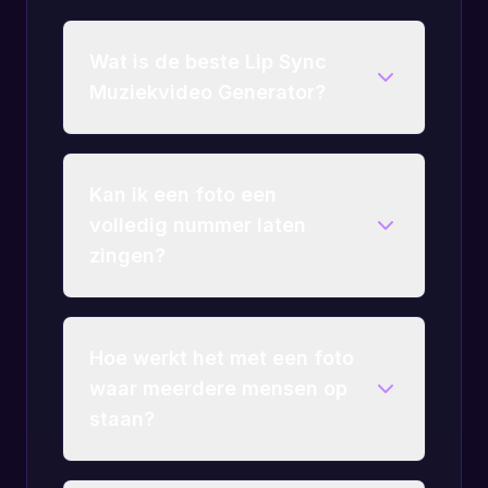
Wat is de beste Lip Sync
Muziekvideo Generator?
Kan ik een foto een
volledig nummer laten
zingen?
Hoe werkt het met een foto
waar meerdere mensen op
staan?