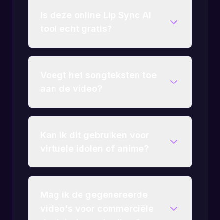
Is deze online Lip Sync AI
tool echt gratis?
Voegt het songteksten toe
aan de video?
Kan ik dit gebruiken voor
virtuele idolen of anime?
Mag ik de gegenereerde
video's voor commerciële