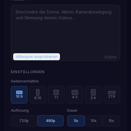
Beispiel ausprobieren
0
/2500
EINSTELLUNGEN
Seitenverhältnis
21:9
16:9
4:3
1:1
9:16
3:4
Auflösung
Dauer
720p
480p
5
s
10
s
15
s