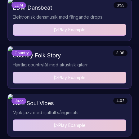
EDM
3:55
EDM Dansbeat
Elektronisk dansmusik med fångande drops
Play Example
Country
3:38
Country Folk Story
Hjärtlig countrylåt med akustisk gitarr
Play Example
Jazz
4:02
Jazz Soul Vibes
Mjuk jazz med själfull sånginsats
Play Example