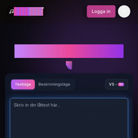
AI
M
a
k
e
S
o
n
g
Logga in
Gratis Text till Musik
Textläge
Beskrivningsläge
V5
NY