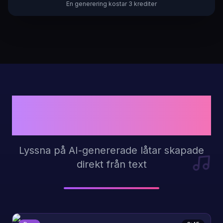
En generering kostar 3 krediter
Exempel på Låttexter
till Musik
Lyssna på AI-genererade låtar skapade
direkt från text