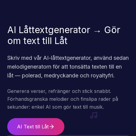
AI Låttextgenerator → Gör
om text till Låt
Skriv med vår AI-låttextgenerator, använd sedan
melodigeneratorn för att tonsätta texten till en
låt — polerad, medryckande och royaltyfri.
Generera verser, refränger och stick snabbt.
Förhandsgranska melodier och finslipa rader på
sekunder: enkel AI som gör text till musik.
AI Text till Låt