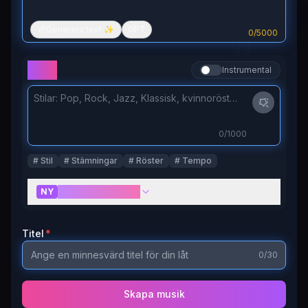
Generera text ✨
GPT
0
/
5000
Stilar
Instrumental
0
/1000
#
Stil
#
Stämningar
#
Röster
#
Tempo
W
Fler inställningar
NY
Titel
*
0
/30
Skapa musik