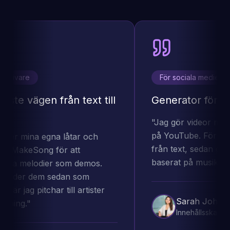
krivare
För sociala medier
te vägen från text till
Generator för mus
"
Jag gör videor med s
på YouTube. Först ska
ver mina egna låtar och
från text, sedan gör j
 MakeSong för att
baserat på musiken.
"
a melodier som demos.
nder dem sedan som
är jag pitchar till artister
Sarah Johnson
ning.
"
Innehållsskapare