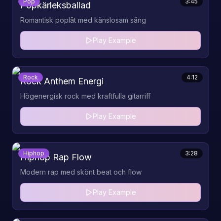
Pop
3:45
Popkärleksballad
Romantisk poplåt med känslosam sång
Play Example
Rock
4:12
Rock Anthem Energi
Högenergisk rock med kraftfulla gitarriff
Play Example
Hiphop
3:28
Hiphop Rap Flow
Modern rap med skönt beat och flow
Play Example