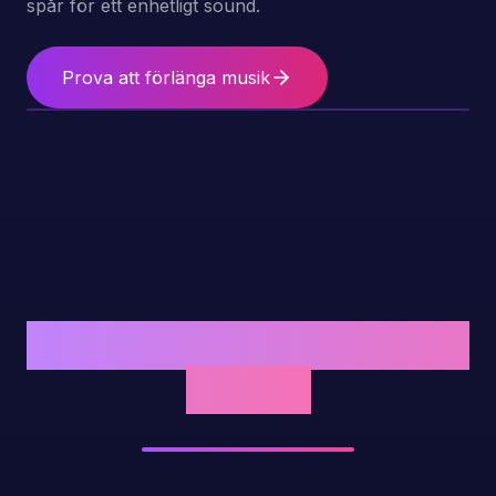
spår för ett enhetligt sound.
Prova att förlänga musik
Hur gör man om text till
en låt?