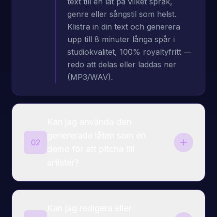
text till en låt på vilket språk,
genre eller sångstil som helst.
Klistra in din text och generera
upp till 8 minuter långa spår i
studiokvalitet, 100% royaltyfritt —
redo att delas eller laddas ner
(MP3/WAV).
Kan jag använda den
genererade låten som en
02
demo för att pitcha till
artister?
Ja. Vår AI-låtgenerator låter dig
göra om text till musik snabbt.
Kan jag redigera eller
Musik skapad med MakeSong är