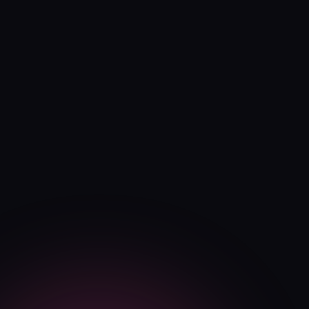
Generera. Skissa med AI-
låttextgeneratorn, finslipa med
ChatGPT, välj genre — sedan
levererar vår text-till-musik AI ett
välljudande spår.