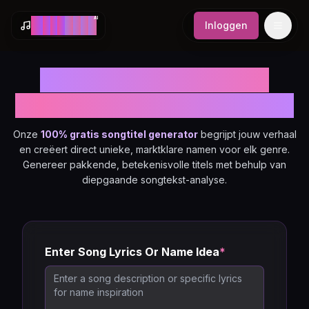
AI
M
a
k
e
S
o
n
g
Inloggen
De Slimste AI Songtitel
Generator voor Muzikanten
Onze
100% gratis songtitel generator
begrijpt jouw verhaal
en creëert direct unieke, marktklare namen voor elk genre.
Genereer pakkende, betekenisvolle titels met behulp van
diepgaande songtekst-analyse.
Enter Song Lyrics Or Name Idea
*