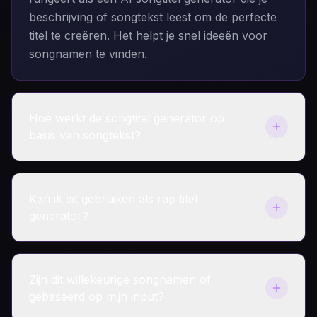
beschrijving of songtekst leest om de perfecte
titel te creëren. Het helpt je snel ideeën voor
songnamen te vinden.
Hoe werkt de songtitel generator op
basis van songtekst?
Je plakt simpelweg je tekst in het vak. Onze AI
analyseert het verhaal, de emotie en de
Kan ik dit gebruiken als rap titel
trefwoorden in je songtekst. Vervolgens
generator?
produceert het goede songtitels die passen bij
de betekenis van je woorden.
Ja! Je kunt "Rap" of "Hiphop" selecteren in de
stijlinstellingen. De AI genereert titels die passen
Zijn dit willekeurige songnamen of
bij de flow en cultuur van rapmuziek,
gebaseerd op mijn input?
gebruikmakend van straattaal of krachtige