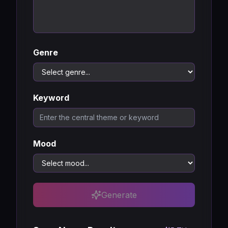
Genre
Keyword
W
Mood
Generate