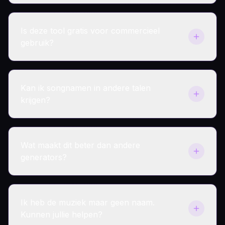
woorden.
We bieden beide aan. Je kunt het gebruiken als
een random songtitel generator voor snelle
Is deze tool gratis voor commercieel
ideeën, maar voor de beste resultaten raden we
gebruik?
aan je lied-details in te voeren. Dit geeft je
songnamen van hoge kwaliteit die passen bij
Ja. Alle songtitel ideeën gegenereerd door
jouw specifieke track.
MakeSong AI zijn rechtenvrij. Je kunt ze
Kan ik songnamen in andere talen
gebruiken voor je albums, Spotify releases en
krijgen?
YouTube video's.
Ja. MakeSong AI ondersteunt wereldwijde
markten. Zelfs als je songtekst in een andere
Wat maakt dit beter dan andere
taal invoert, kun je de tool vragen om songtitel
generators?
ideeën (Engels) te genereren om je te helpen
internationale luisteraars te bereiken.
In tegenstelling tot eenvoudige tools, geven wij
een uitleg bij elke naam. We vertellen je waarom
Ik heb de muziek maar geen naam.
de naam bij je liedje past. Bovendien
Kunnen jullie helpen?
specialiseren wij ons in pakkende titels die je