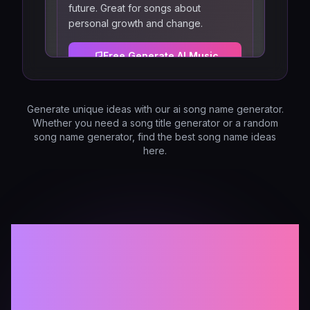
future. Great for songs about
personal growth and change.
Free Generate AI Music
3
Generate unique ideas with our ai song name generator.
Velvet Shadows
Whether you need a song title generator or a random
Meaning
song name generator, find the best song name ideas
here.
Creates a sensual, mysterious
atmosphere with contrasting soft and
dark imagery. Perfect for romantic or
moody tracks.
Hoe werkt onze
Free Generate AI Music
Liedjestitel
4
Breaking Horizons
Generator?