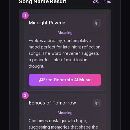
Song Name Result
5
Titles
1
Midnight Reverie
Meaning
Evokes a dreamy, contemplative
mood perfect for late-night reflection
songs. The word "reverie" suggests
a peaceful state of mind lost in
thought.
Free Generate AI Music
2
Echoes of Tomorrow
Meaning
Combines nostalgia with hope,
suggesting memories that shape the