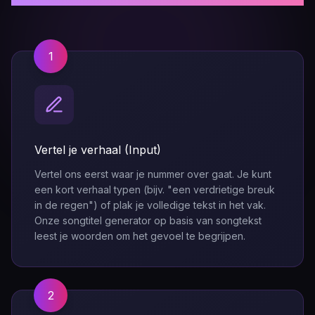
Meaning
Symbolizes pushing boundaries and
new beginnings. Ideal for inspirational
or energetic songs about
1
overcoming obstacles.
Free Generate AI Music
5
Vertel je verhaal (Input)
Whispers in the Static
Vertel ons eerst waar je nummer over gaat. Je kunt
Meaning
een kort verhaal typen (bijv. "een verdrietige breuk
Modern metaphor for finding clarity in
in de regen") of plak je volledige tekst in het vak.
chaos, mixing analog and digital
Onze songtitel generator op basis van songtekst
imagery. Works well for
leest je woorden om het gevoel te begrijpen.
contemporary or electronic music.
Free Generate AI Music
2