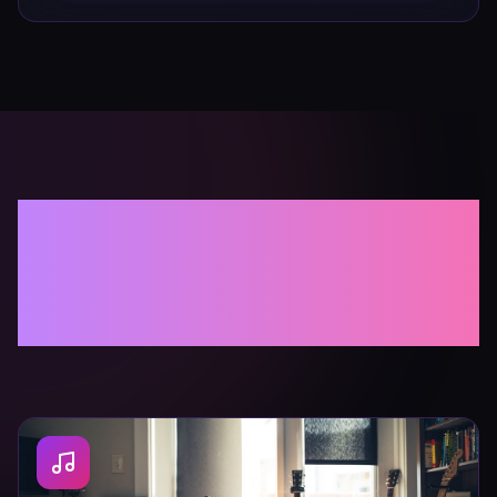
Songtitel Generator
op Basis van
Songtekst