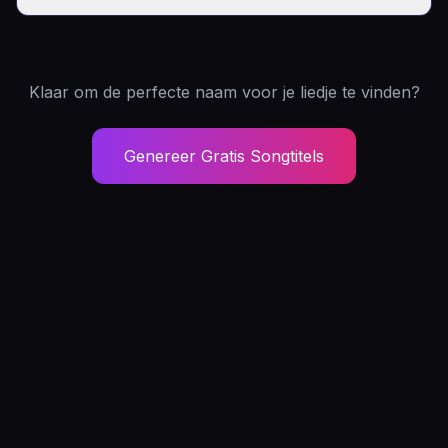
helpen meer clicks te krijgen op
Absoluut. Beschrijf het gevoel van je muziek
streamingplatforms.
(bijv. "snel, boos, gitaarsolo") in het invoervak.
Onze muziektitel generator geeft je tracknamen
Klaar om de perfecte naam voor je liedje te vinden?
die passen bij de vibe van je instrumentaal.
Genereer Gratis Songtitels