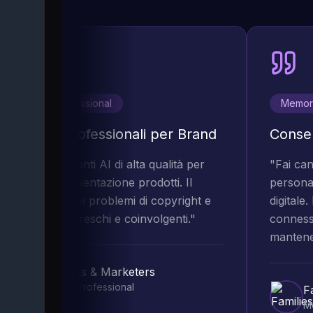
Marketing Professional
Memory
ontenuti Professionali per Brand
Conserv
Usa video parlanti AI di alta qualità per
"
Fai can
ubblicità o presentazione prodotti. Il
persona 
antaggio: Risolvi problemi di copyright e
digitale.
rea contenuti freschi e coinvolgenti.
"
connessi
mantenere
Businesses & Marketers
Marketing Professional
Fa
Me