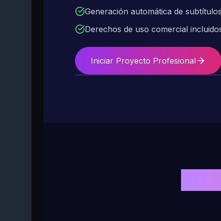
Generación automática de subtítulo
Derechos de uso comercial incluido
Iniciar Proyecto Profesional
Obté