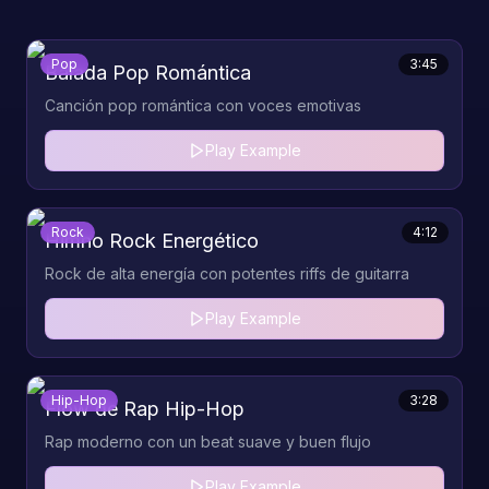
Pop
3:45
Balada Pop Romántica
Canción pop romántica con voces emotivas
Play Example
Rock
4:12
Himno Rock Energético
Rock de alta energía con potentes riffs de guitarra
Play Example
Hip-Hop
3:28
Flow de Rap Hip-Hop
Rap moderno con un beat suave y buen flujo
Play Example