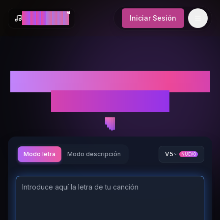
AI
M
a
k
e
S
o
n
g
Iniciar Sesión
Convierte tus Letras en
Música Gratis
Modo letra
Modo descripción
V5
NUEVO