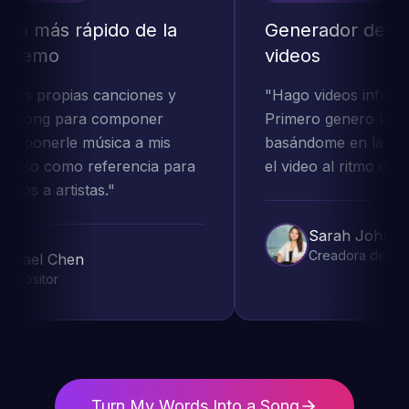
o más rápido de la
Generador de can
 demo
videos
mis propias canciones y
"
Hago videos infantile
Song para componer
Primero genero las ca
y ponerle música a mis
basándome en la letra,
 uso como referencia para
el video al ritmo de la 
os a artistas.
"
Sarah Johnson
Creadora de Conte
hael Chen
ositor
Turn My Words Into a Song