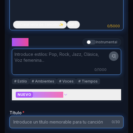
Crear letra de canción ✨
GPT
0
/
5000
Estilos
Instrumental
0
/1000
#
Estilo
#
Ambientes
#
Voces
#
Tiempos
Más controles
NUEVO
Título
*
0
/30