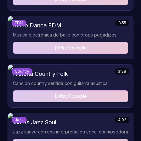
EDM
3:55
Ritmo Dance EDM
Música electrónica de baile con drops pegadizos
Play Example
Country
3:38
Historia Country Folk
Canción country sentida con guitarra acústica
Play Example
Jazz
4:02
Vibras Jazz Soul
Jazz suave con una interpretación vocal conmovedora