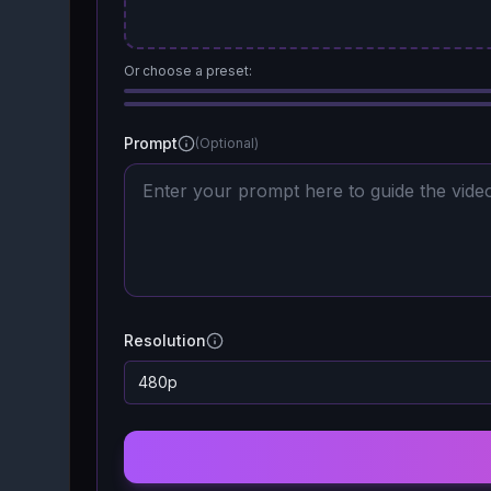
Or choose a preset:
Prompt
(Optional)
Resolution
480p