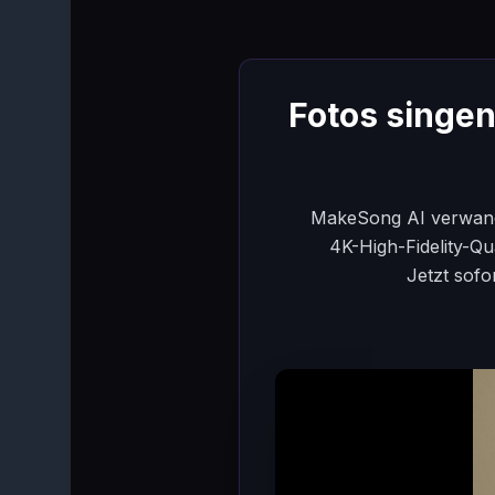
Fotos singen
MakeSong AI verwandel
4K-High-Fidelity-Qu
Jetzt sofo