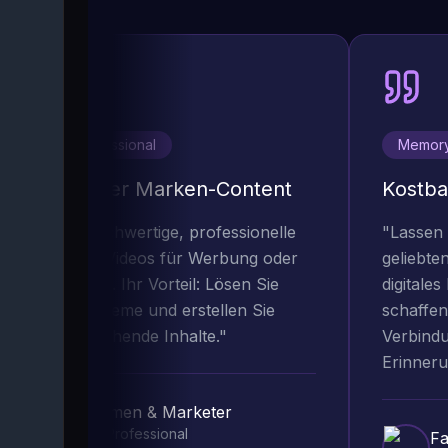
Marketing Professional
Memory
rofessioneller Marken-Content
Kostba
utzen Sie hochwertige, professionelle
"
Lassen S
rechende KI-Videos für Werbung oder
geliebten
oduktfeatures. Ihr Vorteil: Lösen Sie
digitales
pyright-Probleme und erstellen Sie
schaffen. 
ische, ansprechende Inhalte.
"
Verbindun
Erinnerun
Unternehmen & Marketer
Marketing Professional
Fam